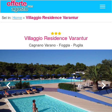
Navig
Villaggio Residence Varantur
Sei in:
Home
Villaggio Residence Varantur
Cagnano Varano - Foggia - Puglia