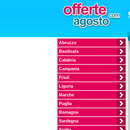
Abruzzo
Basilicata
Calabria
Campania
Friuli
Liguria
Marche
Puglia
Romagna
Sardegna
Sicilia