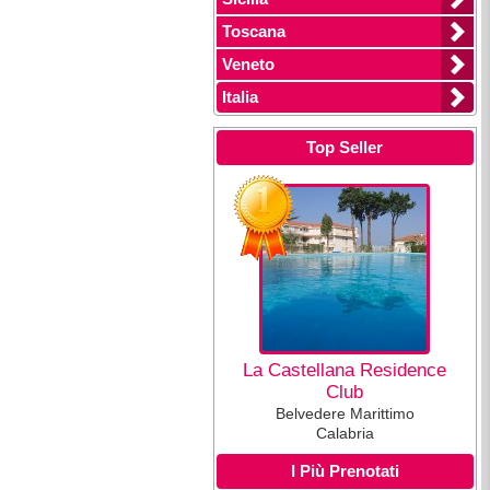
Toscana
Veneto
Italia
Top Seller
La Castellana Residence
Club
Belvedere Marittimo
Calabria
I Più Prenotati