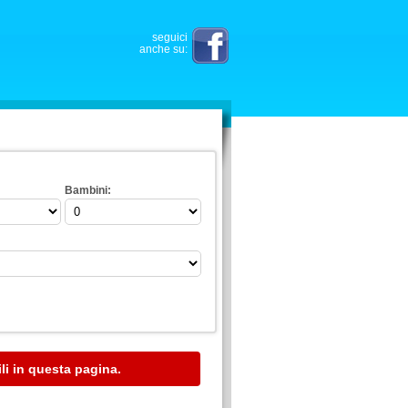
seguici
anche su:
Bambini:
li in questa pagina.