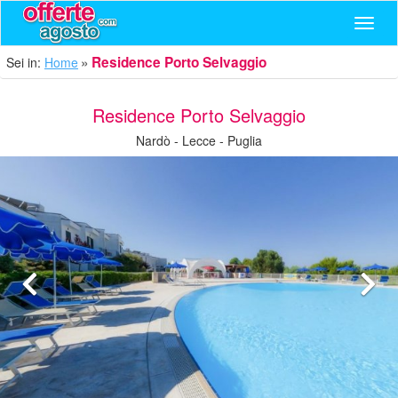
Navig
Residence Porto Selvaggio
Sei in:
Home
Residence Porto Selvaggio
Nardò - Lecce - Puglia