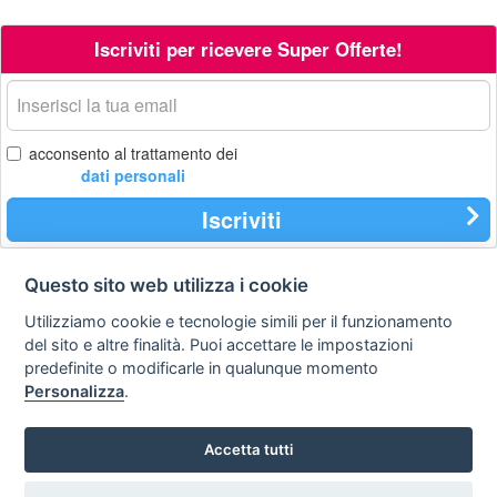
Iscriviti per ricevere Super Offerte!
La
tua
email
acconsento al trattamento dei
dati personali
Iscriviti
Questo sito web utilizza i cookie
Contatti
Privacy
Avviso
Utilizziamo cookie e tecnologie simili per il funzionamento
policy
legale
del sito e altre finalità. Puoi accettare le impostazioni
predefinite o modificarle in qualunque momento
Preferenze cookie
Personalizza
.
STA Sunny Travel Agency
: 0734.671500
Accetta tutti
Copyright © Tutti i diritti sono riservati
Hello Vacanze S.r.L.