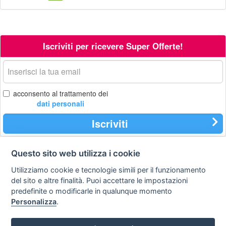
Iscriviti per ricevere Super Offerte!
La
tua
email
acconsento al trattamento dei
dati personali
Iscriviti
Questo sito web utilizza i cookie
Contatti
Privacy
Avviso
Utilizziamo cookie e tecnologie simili per il funzionamento
policy
legale
del sito e altre finalità. Puoi accettare le impostazioni
predefinite o modificarle in qualunque momento
Preferenze cookie
Personalizza
.
STA Sunny Travel Agency
: 0734.671500