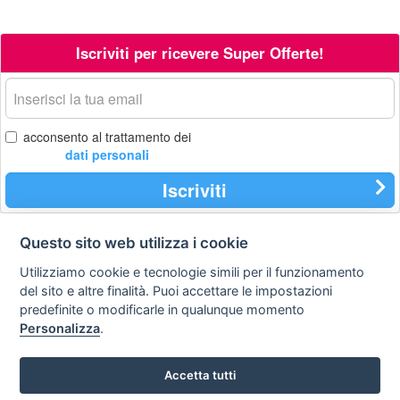
Iscriviti per ricevere Super Offerte!
La
tua
email
acconsento al trattamento dei
dati personali
Iscriviti
Questo sito web utilizza i cookie
Contatti
Privacy
Avviso
Utilizziamo cookie e tecnologie simili per il funzionamento
policy
legale
del sito e altre finalità. Puoi accettare le impostazioni
predefinite o modificarle in qualunque momento
Preferenze cookie
Personalizza
.
STA Sunny Travel Agency
: 0734.671500
Accetta tutti
Copyright © Tutti i diritti sono riservati