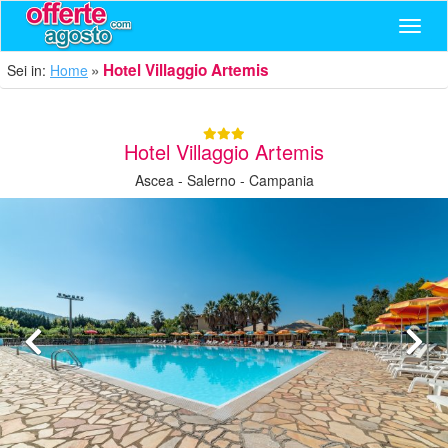
Navig
Hotel Villaggio Artemis
Sei in:
Home
Hotel Villaggio Artemis
Ascea - Salerno - Campania