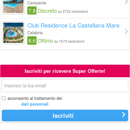
Campania
7.8
Discreto
su 2722 recensioni
Club Residence La Castellana Mare
Calabria
8.6
Ottimo
su 1573 recensioni
Iscriviti per ricevere Super Offerte!
La
tua
email
acconsento al trattamento dei
dati personali
Iscriviti