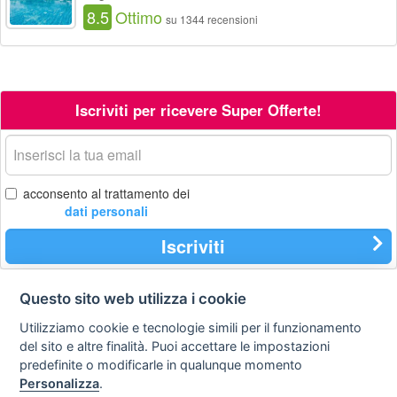
8.5
Ottimo
su 1344 recensioni
Iscriviti per ricevere Super Offerte!
La
tua
email
acconsento al trattamento dei
dati personali
Iscriviti
Questo sito web utilizza i cookie
Contatti
Privacy
Avviso
Utilizziamo cookie e tecnologie simili per il funzionamento
policy
legale
del sito e altre finalità. Puoi accettare le impostazioni
predefinite o modificarle in qualunque momento
Preferenze cookie
Personalizza
.